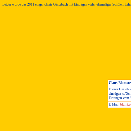
Leider wurde das 2011 eingerichtete Gästebuch mit Einträgen vieler ehemaliger Schüler, Leh
Claus Blumste
Dieses Gästebu
einstigen \\\"Sc
Einträgen vom A
E-Mail:
blumi.