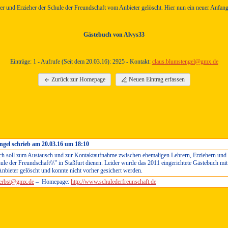
rer und Erzieher der Schule der Freundschaft vom Anbieter gelöscht. Hier nun ein neuer Anfang
Gästebuch von Alvys33
Einträge: 1 - Aufrufe (Seit dem 20.03.16): 2925 - Kontakt:
claus.blumstengel@gmx.de
Zurück zur Homepage
Neuen Eintrag erfassen
ngel schrieb am 20.03.16 um 18:10
ch soll zum Austausch und zur Kontaktaufnahme zwischen ehemaligen Lehrern, Erziehern und 
hule der Freundschaft\\\" in Staßfurt dienen. Leider wurde das 2011 eingerichtete Gästebuch mit
nbieter gelöscht und konnte nicht vorher gesichert werden.
zerbst@gmx.de
–
Homepage:
http://www.schulederfreunschaft.de