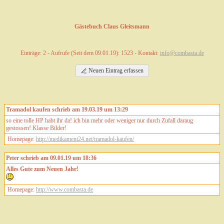
Gästebuch Claus Gleitsmann
Einträge: 2 - Aufrufe (Seit dem 09.01.19): 1523 - Kontakt:
info@combasta.de
Neuen Eintrag erfassen
Tramadol kaufen schrieb am 19.03.19 um 13:29
so eine tolle HP habt ihr da! ich bin mehr oder weniger nur durch Zufall daraug
gestossen! Klasse Bilder!
Homepage:
http://medikament24.net/tramadol-kaufen/
Peter schrieb am 09.01.19 um 18:36
Alles Gute zum Neuen Jahr!
Homepage:
http://www.combasta.de