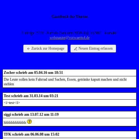
Gästebuch der Vierten
Einträge: 2723 - Aufrufe (Seit dem 28.09.05): 557997 - Kontakt:
webmaster@vorwaerts4.de
Zurück zur Homepage
Neuen Eintrag erfassen
Zocher schrieb am 05.04.16 um 18:51
Die Leute sollen kein Fahrrad und Sachen, Essen, getränke kaputt machen und nicht
stehlen
Test schrieb am 31.03.14 um 03:21
<i>test</i>
siggi schrieb am 13.07.12 um 11:19
hhhhhhhhhhhh
TFK schrieb am 06.06.08 um 15:02