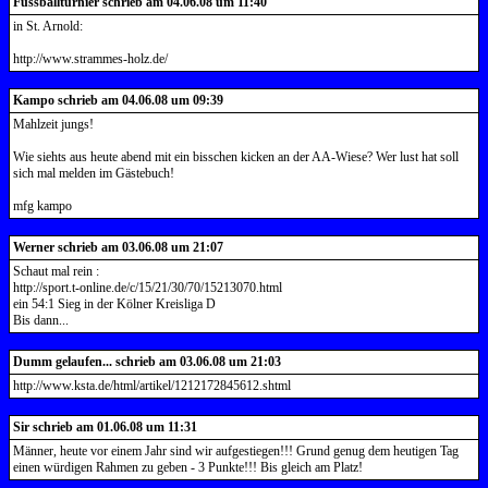
Fussballturnier schrieb am 04.06.08 um 11:40
in St. Arnold:
http://www.strammes-holz.de/
Kampo schrieb am 04.06.08 um 09:39
Mahlzeit jungs!
Wie siehts aus heute abend mit ein bisschen kicken an der AA-Wiese? Wer lust hat soll
sich mal melden im Gästebuch!
mfg kampo
Werner schrieb am 03.06.08 um 21:07
Schaut mal rein :
http://sport.t-online.de/c/15/21/30/70/15213070.html
ein 54:1 Sieg in der Kölner Kreisliga D
Bis dann...
Dumm gelaufen... schrieb am 03.06.08 um 21:03
http://www.ksta.de/html/artikel/1212172845612.shtml
Sir schrieb am 01.06.08 um 11:31
Männer, heute vor einem Jahr sind wir aufgestiegen!!! Grund genug dem heutigen Tag
einen würdigen Rahmen zu geben - 3 Punkte!!! Bis gleich am Platz!