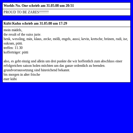
Worlds No. One schrieb am 31.05.08 um 20:51
PROUD TO BE ZARES!!!!!!!!
Kübi Kuhn schrieb am 31.05.08 um 17:29
moin mädels,
the result of the suiss jurie.
henk, wessling, mäx, klaus, zecke, mölli, engels, aussi, kevin, kretsche, brünen, rudi, ise,
sukram, pütti.
treffen: 11.30
kofferträger: pütti
also, es geht einzig und allein um drei punkte die wir hoffentlich zum abschluss einer
erfolgreichen saison holen möchten um das ganze ordentlich zu beenden.
grundvorraussetzung sind hinreichend bekannt.
bis morgen in alter frische
euer kübi