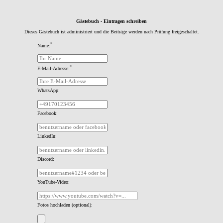
Gästebuch - Eintragen schreiben
Dieses Gästebuch ist administriert und die Beiträge werden nach Prüfung freigeschaltet.
*
Name:
*
E-Mail-Adresse:
WhatsApp:
Facebook:
LinkedIn:
Discord:
YouTube-Video:
Fotos hochladen (optional):