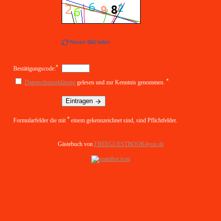
Neues Bild laden
*
Bestätigungscode:
*
Datenschutzerklärung
gelesen und zur Kenntnis genommen.
Eintragen
*
Formularfelder die mit
einem gekennzeichnet sind, sind Pflichtfelder.
Gästebuch von
FREEGUESTBOOK4you.de