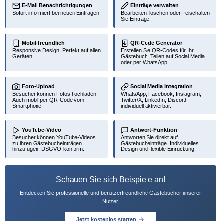
E-Mail Benachrichtigungen
Einträge verwalten
Sofort informiert bei neuen Einträgen.
Bearbeiten, löschen oder freischalten
Sie Einträge.
Mobil-freundlich
QR-Code Generator
Responsive Design. Perfekt auf allen
Erstellen Sie QR-Codes für Ihr
Geräten.
Gästebuch. Teilen auf Social Media
oder per WhatsApp.
Foto-Upload
Social Media Integration
Besucher können Fotos hochladen.
WhatsApp, Facebook, Instagram,
Auch mobil per QR-Code vom
Twitter/X, LinkedIn, Discord –
Smartphone.
individuell aktivierbar.
YouTube-Video
Antwort-Funktion
Besucher können YouTube-Videos
Antworten Sie direkt auf
zu ihren Gästebucheinträgen
Gästebucheinträge. Individuelles
hinzufügen. DSGVO-konform.
Design und flexible Einrückung.
Schauen Sie sich Beispiele an!
Entdecken Sie professionelle und benutzerfreundliche Gästebücher unserer
Nutzer.
Jetzt kostenlos starten