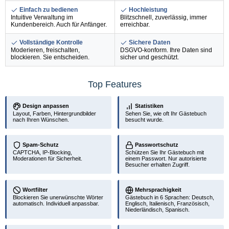
Einfach zu bedienen
Hochleistung
Intuitive Verwaltung im
Blitzschnell, zuverlässig, immer
Kundenbereich. Auch für Anfänger.
erreichbar.
Vollständige Kontrolle
Sichere Daten
Moderieren, freischalten,
DSGVO-konform. Ihre Daten sind
blockieren. Sie entscheiden.
sicher und geschützt.
Top Features
Design anpassen
Statistiken
Layout, Farben, Hintergrundbilder
Sehen Sie, wie oft Ihr Gästebuch
nach Ihren Wünschen.
besucht wurde.
Spam-Schutz
Passwortschutz
CAPTCHA, IP-Blocking,
Schützen Sie Ihr Gästebuch mit
Moderationen für Sicherheit.
einem Passwort. Nur autorisierte
Besucher erhalten Zugriff.
Wortfilter
Mehrsprachigkeit
Blockieren Sie unerwünschte Wörter
Gästebuch in 6 Sprachen: Deutsch,
automatisch. Individuell anpassbar.
Englisch, Italienisch, Französisch,
Niederländisch, Spanisch.