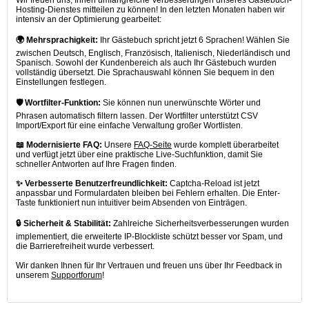
Wir freuen uns, Ihnen umfangreiche Verbesserungen unseres Gästebuch-
Hosting-Dienstes mitteilen zu können! In den letzten Monaten haben wir
intensiv an der Optimierung gearbeitet:
🌍 Mehrsprachigkeit:
Ihr Gästebuch spricht jetzt 6 Sprachen! Wählen Sie
zwischen Deutsch, Englisch, Französisch, Italienisch, Niederländisch und
Spanisch. Sowohl der Kundenbereich als auch Ihr Gästebuch wurden
vollständig übersetzt. Die Sprachauswahl können Sie bequem in den
Einstellungen festlegen.
🛡️ Wortfilter-Funktion:
Sie können nun unerwünschte Wörter und
Phrasen automatisch filtern lassen. Der Wortfilter unterstützt CSV
Import/Export für eine einfache Verwaltung großer Wortlisten.
📖 Modernisierte FAQ:
Unsere
FAQ-Seite
wurde komplett überarbeitet
und verfügt jetzt über eine praktische Live-Suchfunktion, damit Sie
schneller Antworten auf Ihre Fragen finden.
✨ Verbesserte Benutzerfreundlichkeit:
Captcha-Reload ist jetzt
anpassbar und Formulardaten bleiben bei Fehlern erhalten. Die Enter-
Taste funktioniert nun intuitiver beim Absenden von Einträgen.
🔒 Sicherheit & Stabilität:
Zahlreiche Sicherheitsverbesserungen wurden
implementiert, die erweiterte IP-Blockliste schützt besser vor Spam, und
die Barrierefreiheit wurde verbessert.
Wir danken Ihnen für Ihr Vertrauen und freuen uns über Ihr Feedback in
unserem
Supportforum
!