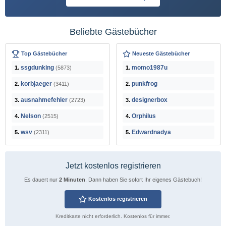
Beliebte Gästebücher
Top Gästebücher
Neueste Gästebücher
ssgdunking
momo1987u
1.
(5873)
1.
korbjaeger
punkfrog
2.
(3411)
2.
ausnahmefehler
designerbox
3.
(2723)
3.
Nelson
Orphilus
4.
(2515)
4.
wsv
Edwardnadya
5.
(2311)
5.
Jetzt kostenlos registrieren
Es dauert nur
2 Minuten
. Dann haben Sie sofort Ihr eigenes Gästebuch!
Kostenlos registrieren
Kreditkarte nicht erforderlich. Kostenlos für immer.