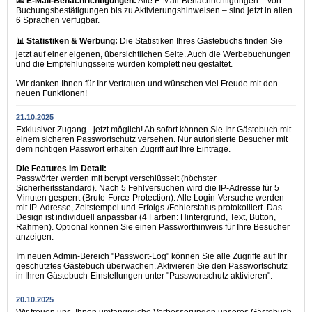
📧 E-Mail-Benachrichtigungen:
Alle E-Mail-Benachrichtigungen – von
Buchungsbestätigungen bis zu Aktivierungshinweisen – sind jetzt in allen
6 Sprachen verfügbar.
📊 Statistiken & Werbung:
Die Statistiken Ihres Gästebuchs finden Sie
jetzt auf einer eigenen, übersichtlichen Seite. Auch die Werbebuchungen
und die Empfehlungsseite wurden komplett neu gestaltet.
Wir danken Ihnen für Ihr Vertrauen und wünschen viel Freude mit den
neuen Funktionen!
21.10.2025
Exklusiver Zugang - jetzt möglich! Ab sofort können Sie Ihr Gästebuch mit
einem sicheren Passwortschutz versehen. Nur autorisierte Besucher mit
dem richtigen Passwort erhalten Zugriff auf Ihre Einträge.
Die Features im Detail:
Passwörter werden mit bcrypt verschlüsselt (höchster
Sicherheitsstandard). Nach 5 Fehlversuchen wird die IP-Adresse für 5
Minuten gesperrt (Brute-Force-Protection). Alle Login-Versuche werden
mit IP-Adresse, Zeitstempel und Erfolgs-/Fehlerstatus protokolliert. Das
Design ist individuell anpassbar (4 Farben: Hintergrund, Text, Button,
Rahmen). Optional können Sie einen Passworthinweis für Ihre Besucher
anzeigen.
Im neuen Admin-Bereich "Passwort-Log" können Sie alle Zugriffe auf Ihr
geschütztes Gästebuch überwachen. Aktivieren Sie den Passwortschutz
in Ihren Gästebuch-Einstellungen unter "Passwortschutz aktivieren".
20.10.2025