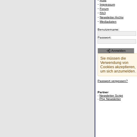
-
AGB
-
Impressum
-
Forum
-
FAQ
-
Newsletter Archiv
-
Mediadaten
Benutzername:
Passwort:
Anmelden
Sie müssen die
Verwendung von
Cookies akzeptieren,
um sich anzumelden.
Passwort vergessen?
Partner
-
Newsletter Script
-
Php Newsletter