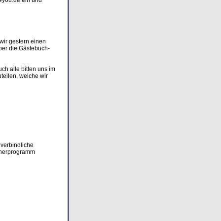
k4you.de ein und
wir gestern einen
ber die Gästebuch-
h alle bitten uns im
teilen, welche wir
nverbindliche
rtnerprogramm