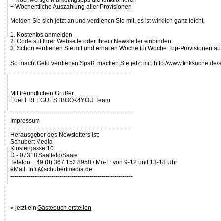
+ Hochwertige Marketingtipps die funktionieren
+ Wöchentliche Auszahlung aller Provisionen
Melden Sie sich jetzt an und verdienen Sie mit, es ist wirklich ganz leicht:
1. Kostenlos anmelden
2. Code auf Ihrer Webseite oder Ihrem Newsletter einbinden
3. Schon verdienen Sie mit und erhalten Woche für Woche Top-Provisionen au
So macht Geld verdienen Spaß  machen Sie jetzt mit: http://www.linksuche.de/s
--------------------------------------------------------------
Mit freundlichen Grüßen.
Euer FREEGUESTBOOK4YOU Team
--------------------------------------------------------------
Impressum
--------------------------------------------------------------
Herausgeber des Newsletters ist:
Schubert Media
Klostergasse 10
D - 07318 Saalfeld/Saale
Telefon: +49 (0) 367 152 8958 / Mo-Fr von 9-12 und 13-18 Uhr
eMail: Info@schubertmedia.de
--------------------------------------------------------------
» jetzt ein
Gästebuch erstellen