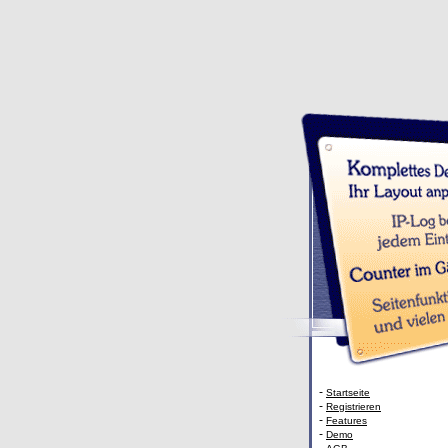
-
Startseite
-
Registrieren
-
Features
-
Demo