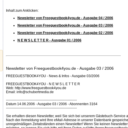
Inhalt zum Anklicken:
Newsletter von Freeguestbook4you.de - Ausgabe 04 / 2006
Newsletter von Freeguestbook4you.de - Ausgabe 03 / 2006
Newsletter von Freeguestbook4you.de - Ausgabe 02 / 2006
N E W S L E T T E R - Ausgabe 01 / 2006
Newsletter von Freeguestbook4you.de - Ausgabe 03 / 2006
FREEGUESTBOOK4YOU - News & Infos - Ausgabe 03/2006
FREEGUESTBOOK4YOU - N E W S L E T T E R
Web: http://www.freeguestbook4you.de
Email: info@schubertmedia.de
--------------------------------------------------------------
Datum 14.06.2006 - Ausgabe 03 / 2006 - Abonnenten 3164
--------------------------------------------------------------
Sie erhalten diesen Newsletter, weil Sie sich bei unserem Gästebuch-Service
Nach der Anmeldung wird Ihre eMail-Adresse in unserer Datenbank gespeicher
unregelmäßigen Zeitabständen einen Newsletter! Wenn Sie keinen Newsletter