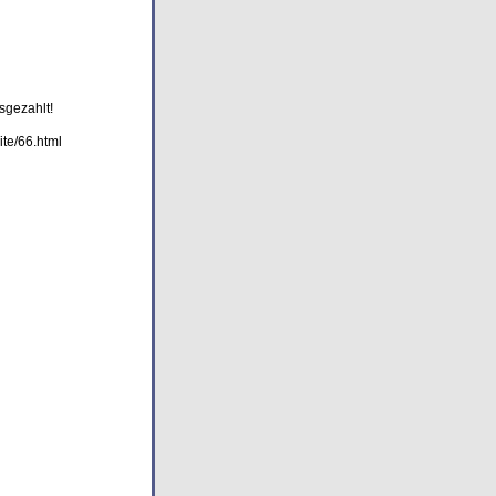
sgezahlt!
ite/66.html