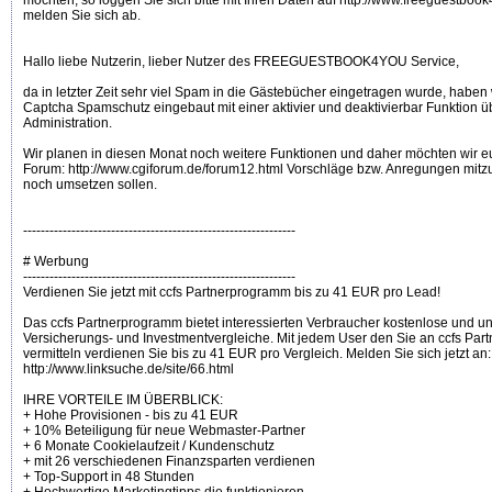
möchten, so loggen Sie sich bitte mit Ihren Daten auf http://www.freeguestboo
melden Sie sich ab.
Hallo liebe Nutzerin, lieber Nutzer des FREEGUESTBOOK4YOU Service,
da in letzter Zeit sehr viel Spam in die Gästebücher eingetragen wurde, haben 
Captcha Spamschutz eingebaut mit einer aktivier und deaktivierbar Funktion ü
Administration.
Wir planen in diesen Monat noch weitere Funktionen und daher möchten wir euc
Forum: http://www.cgiforum.de/forum12.html Vorschläge bzw. Anregungen mitzu
noch umsetzen sollen.
--------------------------------------------------------------
# Werbung
--------------------------------------------------------------
Verdienen Sie jetzt mit ccfs Partnerprogramm bis zu 41 EUR pro Lead!
Das ccfs Partnerprogramm bietet interessierten Verbraucher kostenlose und u
Versicherungs- und Investmentvergleiche. Mit jedem User den Sie an ccfs Pa
vermitteln verdienen Sie bis zu 41 EUR pro Vergleich. Melden Sie sich jetzt an:
http://www.linksuche.de/site/66.html
IHRE VORTEILE IM ÜBERBLICK:
+ Hohe Provisionen - bis zu 41 EUR
+ 10% Beteiligung für neue Webmaster-Partner
+ 6 Monate Cookielaufzeit / Kundenschutz
+ mit 26 verschiedenen Finanzsparten verdienen
+ Top-Support in 48 Stunden